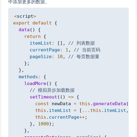
中添加更多的数据。
Copy
<
script
>
export
default
{
data
(
)
{
return
{
itemList
:
[
]
,
// 列表数据
currentPage
:
1
,
// 当前页码
pageSize
:
10
,
// 每页数据量
}
;
}
,
methods
:
{
loadMore
(
)
{
// 模拟异步加载数据
setTimeout
(
(
)
=>
{
const
 newData 
=
this
.
generateData
(
thi
this
.
itemList
=
[
...
this
.
itemList
,
..
this
.
currentPage
++
;
}
,
1000
)
;
}
,