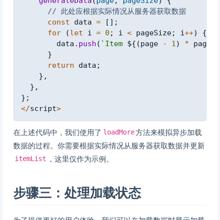
generateData
(
page
,
 pageSize
)
{
// 此处应根据实际情况从服务器获取数据
const
 data 
=
[
]
;
for
(
let
 i 
=
0
;
 i 
<
 pageSize
;
 i
++
)
{
        data
.
push
(
`
Item 
${
(
page 
-
1
)
*
 pageSi
}
return
 data
;
}
,
}
,
}
;
<
/
script
>
在上述代码中，我们使用了
方法来模拟异步加载
loadMore
数据的过程。你需要根据实际情况从服务器获取数据并更新
，这里仅作为示例。
itemList
步骤三：处理加载状态
为了提供更好的用户体验，我们可以在加载数据时显示加载