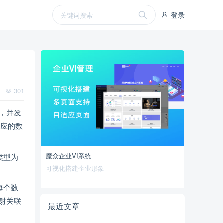
登录
301
，并发
相应的数
魔众企业VI系统
类型为
可视化搭建企业形象
每个数
射关联
最近文章