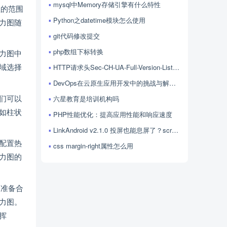
mysql中Memory存储引擎有什么特性
值的范围
Python之datetime模块怎么使用
力图随
git代码修改提交
php数组下标转换
力图中
域选择
HTTP请求头Sec-CH-UA-Full-Version-List的用法
DevOps在云原生应用开发中的挑战与解决方案探讨
们可以
六星教育是培训机构吗
如柱状
PHP性能优化：提高应用性能和响应速度
LinkAndroid v2.1.0 投屏也能息屏了？scrcpy 4.1 加持，LinkAndroid 让屏幕控制更随心
配置热
css margin-right属性怎么用
力图的
过准备合
力图。
挥