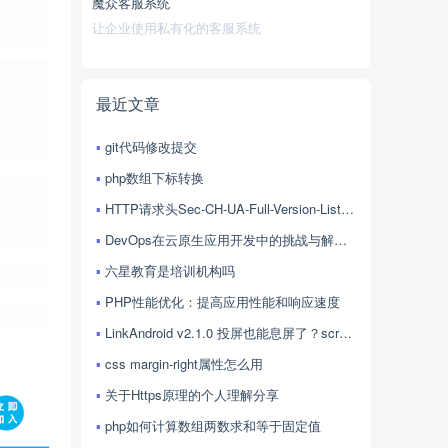
魔众客服系统
让企业使用私有化的客服系统
最近文章
git代码修改提交
php数组下标转换
HTTP请求头Sec-CH-UA-Full-Version-List的用法
DevOps在云原生应用开发中的挑战与解决方案探讨
六星教育是培训机构吗
PHP性能优化：提高应用性能和响应速度
LinkAndroid v2.1.0 投屏也能息屏了？scrcpy 4.1 加持，LinkAndroid 让屏幕控制更随心
css margin-right属性怎么用
关于Https原理的个人理解分享
php如何计算数组两数求和等于固定值