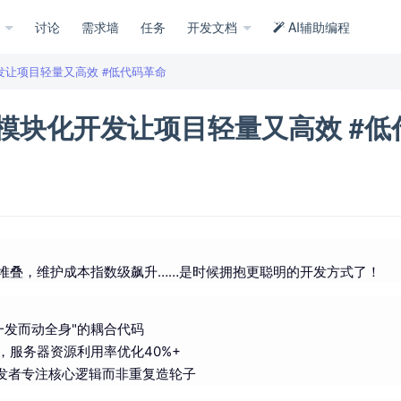
示
讨论
需求墙
任务
开发文档
AI辅助编程
开发让项目轻量又高效 #低代码革命
rt模块化开发让项目轻量又高效 #低
堆叠，维护成本指数级飙升……是时候拥抱更聪明的开发方式了！
一发而动全身"的耦合代码
，服务器资源利用率优化40%+
发者专注核心逻辑而非重复造轮子