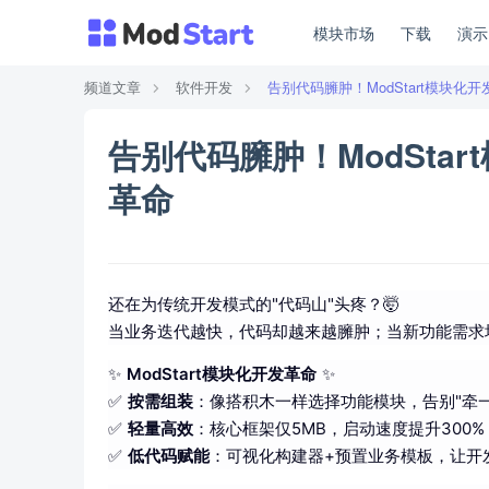
模块市场
下载
演
频道文章
软件开发
告别代码臃肿！ModStart模块化
告别代码臃肿！ModSta
革命
还在为传统开发模式的"代码山"头疼？🤯
当业务迭代越快，代码却越来越臃肿；当新功能需求
✨
ModStart模块化开发革命
✨
✅
按需组装
：像搭积木一样选择功能模块，告别"牵
✅
轻量高效
：核心框架仅5MB，启动速度提升300%
✅
低代码赋能
：可视化构建器+预置业务模板，让开