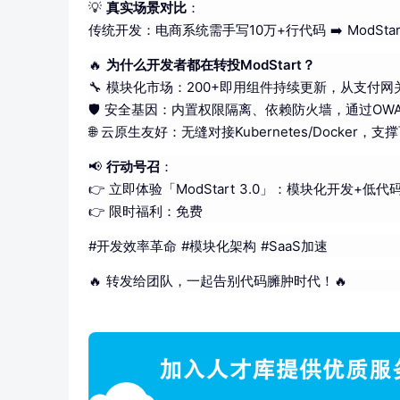
💡
真实场景对比
：
传统开发：电商系统需手写10万+行代码 ➡️ ModS
🔥
为什么开发者都在转投ModStart？
🔧 模块化市场：200+即用组件持续更新，从支付网
🛡️ 安全基因：内置权限隔离、依赖防火墙，通过OWAS
🌐 云原生友好：无缝对接Kubernetes/Docker
📢
行动号召
：
👉 立即体验「ModStart 3.0」：模块化开发+低
👉 限时福利：免费
#开发效率革命 #模块化架构 #SaaS加速
🔥 转发给团队，一起告别代码臃肿时代！🔥