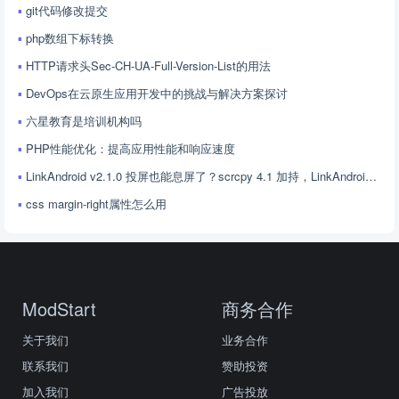
git代码修改提交
php数组下标转换
HTTP请求头Sec-CH-UA-Full-Version-List的用法
DevOps在云原生应用开发中的挑战与解决方案探讨
六星教育是培训机构吗
PHP性能优化：提高应用性能和响应速度
LinkAndroid v2.1.0 投屏也能息屏了？scrcpy 4.1 加持，LinkAndroid 让屏幕控制更随心
css margin-right属性怎么用
ModStart
商务合作
关于我们
业务合作
联系我们
赞助投资
加入我们
广告投放