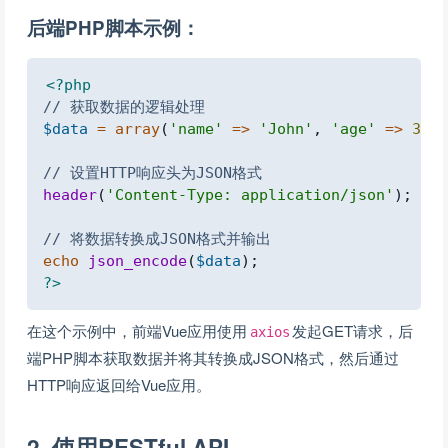
后端PHP脚本示例：
Copy
<?php
// 获取数据的逻辑处理
$data
=
array
(
'name'
=>
'John'
,
'age'
=>
30
)
;
// 设置HTTP响应头为JSON格式
header
(
'Content-Type: application/json'
)
;
// 将数据转换成JSON格式并输出
echo
json_encode
(
$data
)
;
?>
在这个示例中，前端Vue应用使用
发起GET请求，后
axios
端PHP脚本获取数据并将其转换成JSON格式，然后通过
HTTP响应返回给Vue应用。
2. 使用RESTful API