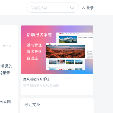
登录
122
个常见的
背景音
魔众活动报名系统
简单易用的活动报名系统
画氛围
最近文章