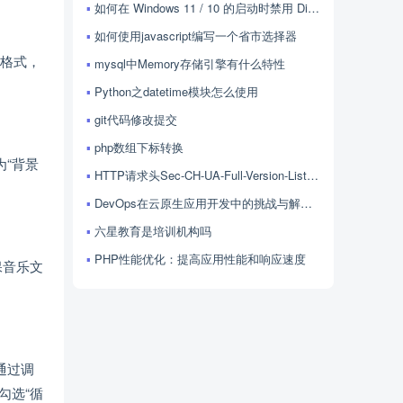
如何在 Windows 11 / 10 的启动时禁用 Discord？
如何使用javascript编写一个省市选择器
件格式，
mysql中Memory存储引擎有什么特性
Python之datetime模块怎么使用
git代码修改提交
php数组下标转换
“背景
HTTP请求头Sec-CH-UA-Full-Version-List的用法
DevOps在云原生应用开发中的挑战与解决方案探讨
六星教育是培训机构吗
PHP性能优化：提高应用性能和响应速度
保音乐文
通过调
勾选“循