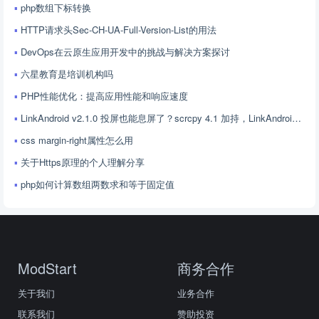
php数组下标转换
HTTP请求头Sec-CH-UA-Full-Version-List的用法
DevOps在云原生应用开发中的挑战与解决方案探讨
六星教育是培训机构吗
PHP性能优化：提高应用性能和响应速度
LinkAndroid v2.1.0 投屏也能息屏了？scrcpy 4.1 加持，LinkAndroid 让屏幕控制更随心
css margin-right属性怎么用
关于Https原理的个人理解分享
php如何计算数组两数求和等于固定值
ModStart
商务合作
关于我们
业务合作
联系我们
赞助投资