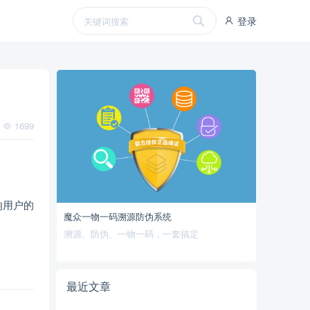
登录
1699
响用户的
魔众一物一码溯源防伪系统
。
溯源、防伪、一物一码，一套搞定
最近文章