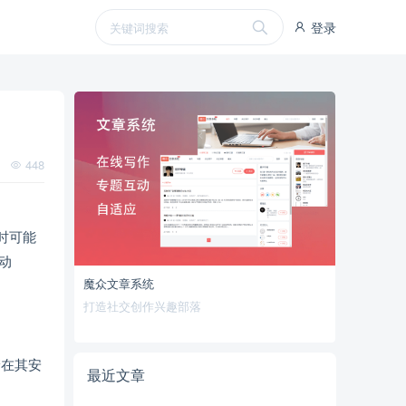
登录
448
时可能
动
魔众文章系统
打造社交创作兴趣部落
储在其安
最近文章