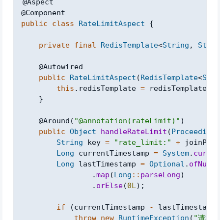
@Aspect
@Component
public
class
RateLimitAspect
{
private
final
RedisTemplate
<
String
,
Strin
@Autowired
public
RateLimitAspect
(
RedisTemplate
<
Stri
this
.
redisTemplate 
=
 redisTemplate
;
}
@Around
(
"@annotation(rateLimit)"
)
public
Object
handleRateLimit
(
ProceedingJ
String
 key 
=
"rate_limit:"
+
 joinPoin
Long
 currentTimestamp 
=
System
.
curren
Long
 lastTimestamp 
=
Optional
.
ofNulla
.
map
(
Long
::
parseLong
)
.
orElse
(
0L
)
;
if
(
currentTimestamp 
-
 lastTimestamp 
throw
new
RuntimeException
(
"请求