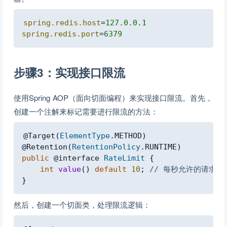
Copy
spring.redis.host
=
127.0.0.1
spring.redis.port
=
6379
步骤3：实现接口限流
使用Spring AOP（面向切面编程）来实现接口限流。首先，
创建一个注解来标记需要进行限流的方法：
Copy
@Target
(
ElementType
.
METHOD
)
@Retention
(
RetentionPolicy
.
RUNTIME
)
public
@interface
RateLimit
{
int
value
(
)
default
10
;
// 每秒允许的请求数
}
然后，创建一个切面类，处理限流逻辑：
Copy