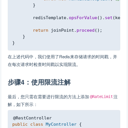
}
        redisTemplate
.
opsForValue
(
)
.
set
(
key
,
 
return
 joinPoint
.
proceed
(
)
;
}
}
在上述代码中，我们使用了Redis来存储请求的时间戳，并
在每次请求时检查时间戳以实现限流。
步骤4：使用限流注解
最后，您只需在需要进行限流的方法上添加
注
@RateLimit
解，如下所示：
Copy
@RestController
public
class
MyController
{