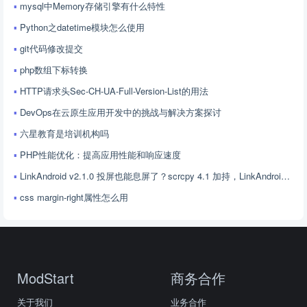
mysql中Memory存储引擎有什么特性
Python之datetime模块怎么使用
git代码修改提交
php数组下标转换
HTTP请求头Sec-CH-UA-Full-Version-List的用法
DevOps在云原生应用开发中的挑战与解决方案探讨
六星教育是培训机构吗
PHP性能优化：提高应用性能和响应速度
LinkAndroid v2.1.0 投屏也能息屏了？scrcpy 4.1 加持，LinkAndroid 让屏幕控制更随心
css margin-right属性怎么用
ModStart
商务合作
关于我们
业务合作