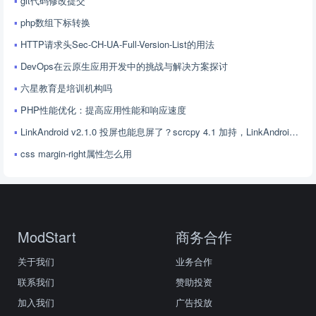
git代码修改提交
php数组下标转换
HTTP请求头Sec-CH-UA-Full-Version-List的用法
DevOps在云原生应用开发中的挑战与解决方案探讨
六星教育是培训机构吗
PHP性能优化：提高应用性能和响应速度
LinkAndroid v2.1.0 投屏也能息屏了？scrcpy 4.1 加持，LinkAndroid 让屏幕控制更随心
css margin-right属性怎么用
ModStart
商务合作
关于我们
业务合作
联系我们
赞助投资
加入我们
广告投放