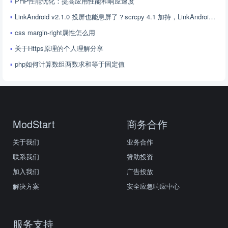
PHP性能优化：提高应用性能和响应速度
LinkAndroid v2.1.0 投屏也能息屏了？scrcpy 4.1 加持，LinkAndroid 让屏幕控制更随心
css margin-right属性怎么用
关于Https原理的个人理解分享
php如何计算数组两数求和等于固定值
ModStart
商务合作
关于我们
业务合作
联系我们
赞助投资
加入我们
广告投放
解决方案
安全应急响应中心
服务支持