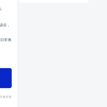
码。
误后，
的日常测
权归作者所有