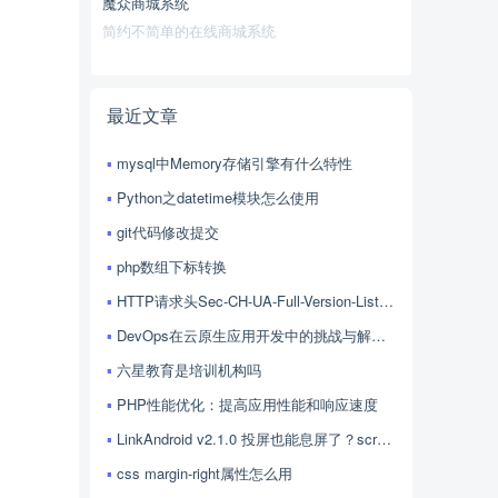
魔众商城系统
简约不简单的在线商城系统
最近文章
mysql中Memory存储引擎有什么特性
Python之datetime模块怎么使用
git代码修改提交
php数组下标转换
HTTP请求头Sec-CH-UA-Full-Version-List的用法
DevOps在云原生应用开发中的挑战与解决方案探讨
六星教育是培训机构吗
PHP性能优化：提高应用性能和响应速度
LinkAndroid v2.1.0 投屏也能息屏了？scrcpy 4.1 加持，LinkAndroid 让屏幕控制更随心
css margin-right属性怎么用