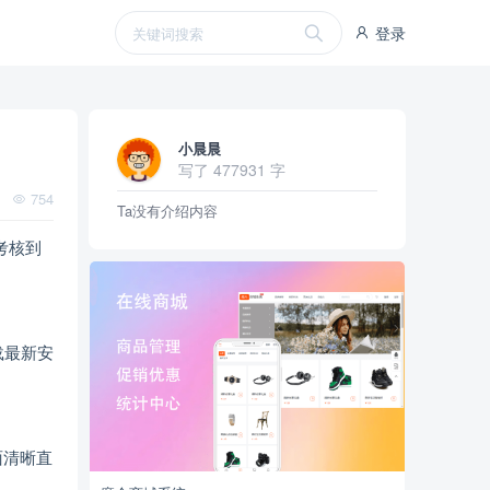
登录
小晨晨
写了 477931 字
754
Ta没有介绍内容
考核到
下载最新安
面清晰直