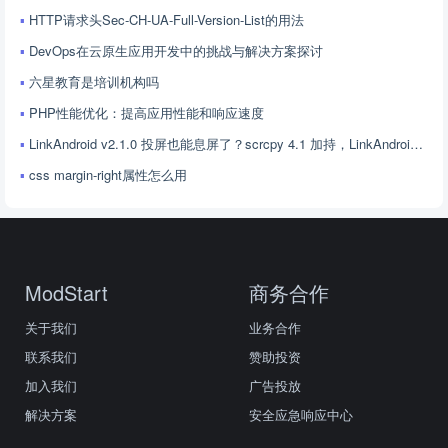
HTTP请求头Sec-CH-UA-Full-Version-List的用法
DevOps在云原生应用开发中的挑战与解决方案探讨
六星教育是培训机构吗
PHP性能优化：提高应用性能和响应速度
LinkAndroid v2.1.0 投屏也能息屏了？scrcpy 4.1 加持，LinkAndroid 让屏幕控制更随心
css margin-right属性怎么用
ModStart
商务合作
关于我们
业务合作
联系我们
赞助投资
加入我们
广告投放
解决方案
安全应急响应中心