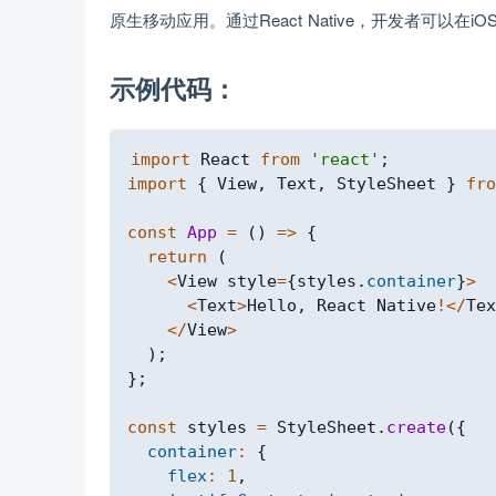
原生移动应用。通过React Native，开发者可以在
示例代码：
import
React
from
'react'
;
import
{
View
,
Text
,
StyleSheet
}
fro
const
App
=
(
)
=>
{
return
(
<
View
 style
=
{
styles
.
container
}
>
<
Text
>
Hello
,
React
Native
!
<
/
Tex
<
/
View
>
)
;
}
;
const
 styles 
=
StyleSheet
.
create
(
{
container
:
{
flex
:
1
,