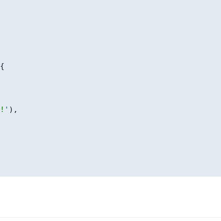
{
!'
)
,