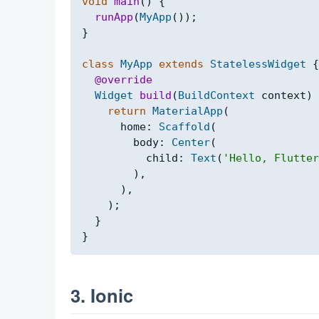
void
main
(
)
{
runApp
(
MyApp
(
)
)
;
}
class
MyApp
extends
StatelessWidget
{
@override
Widget
build
(
BuildContext
 context
)
return
MaterialApp
(
      home
:
Scaffold
(
        body
:
Center
(
          child
:
Text
(
'Hello, Flutter
)
,
)
,
)
;
}
}
3. Ionic