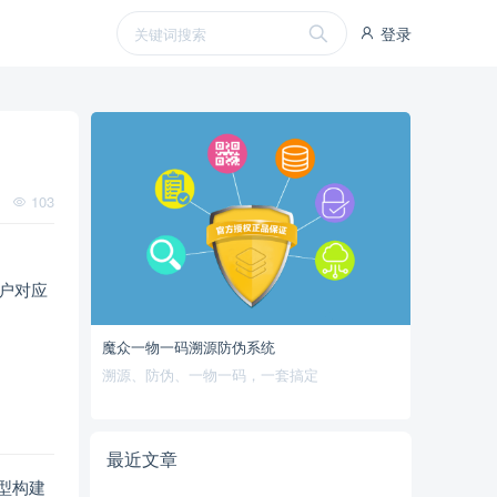
登录
103
户对应
魔众一物一码溯源防伪系统
溯源、防伪、一物一码，一套搞定
最近文章
模型构建