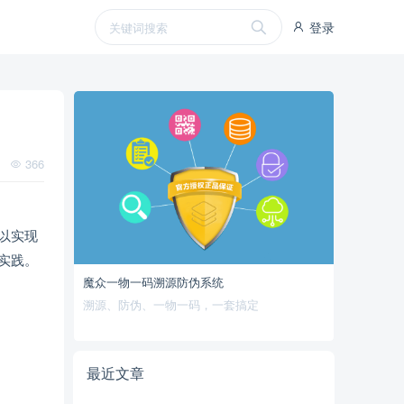
登录
366
以实现
实践。
魔众一物一码溯源防伪系统
溯源、防伪、一物一码，一套搞定
最近文章