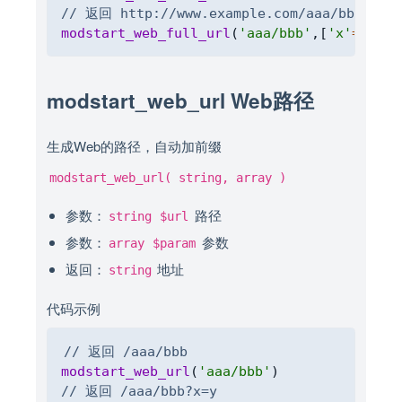
// 返回 http://www.example.com/aaa/bbb?x=y
modstart_web_full_url
(
'aaa/bbb'
,
[
'x'
=>
'y'
]
modstart_web_url Web路径
生成Web的路径，自动加前缀
modstart_web_url( string, array )
参数：
路径
string
$url
参数：
参数
array
$param
返回：
地址
string
代码示例
Copy
// 返回 /aaa/bbb
modstart_web_url
(
'aaa/bbb'
)
// 返回 /aaa/bbb?x=y