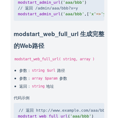
modstart_admin_url
(
'aaa/bbb'
)
// 返回 /admin/aaa/bbb?x=y
modstart_admin_url
(
'aaa/bbb'
,
[
'x'
=>
'y'
]
)
modstart_web_full_url 生成完整
的Web路径
modstart_web_full_url( string, array )
参数：
路径
string
$url
参数：
参数
array
$param
返回：
地址
string
代码示例
Copy
// 返回 http://www.example.com/aaa/bbb
modstart_web_full_url
(
'aaa/bbb'
)