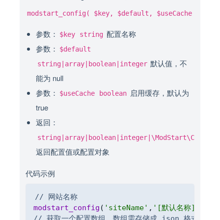
modstart_config( $key, $default, $useCache )
参数：
配置名称
$key
string
参数：
$default
默认值，不
string|array|boolean|integer
能为 null
参数：
启用缓存，默认为
$useCache
boolean
true
返回：
string|array|boolean|integer|\ModStart\Core\Co
返回配置值或配置对象
代码示例
Copy
// 网站名称
modstart_config
(
'siteName'
,
'[默认名称]'
)
;
// 获取一个配置数组，数组需存储成 json 格式