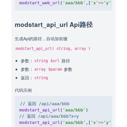
modstart_web_url
(
'aaa/bbb'
,
[
'x'
=>
'y'
]
)
modstart_api_url Api路径
生成Api的路径，自动加前缀
modstart_api_url( string, array )
参数：
路径
string
$url
参数：
参数
array
$param
返回：
string
代码示例
Copy
// 返回 /api/aaa/bbb
modstart_api_url
(
'aaa/bbb'
)
// 返回 /api/aaa/bbb?x=y
modstart_api_url
(
'aaa/bbb'
,
[
'x'
=>
'y'
]
)