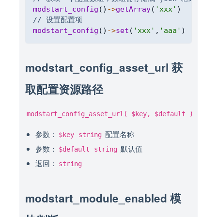
modstart_config
(
)
->
getArray
(
'xxx'
)
// 设置配置项
modstart_config
(
)
->
set
(
'xxx'
,
'aaa'
)
modstart_config_asset_url 获
取配置资源路径
modstart_config_asset_url( $key, $default )
参数：
配置名称
$key
string
参数：
默认值
$default
string
返回：
string
modstart_module_enabled 模