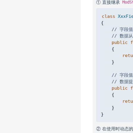
① 直接继承
ModS
class
XxxFi
{
// 字段
// 数据
public
f
{
retu
}
// 字段
// 数
public
f
{
retu
}
}
② 在使用时动态