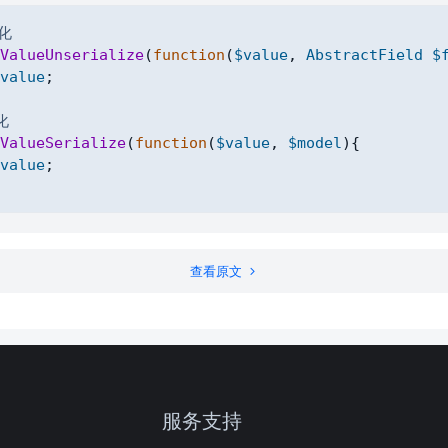
化
ValueUnserialize
(
function
(
$value
,
AbstractField
$
value
;
化
ValueSerialize
(
function
(
$value
,
$model
)
{
value
;
查看原文
服务支持