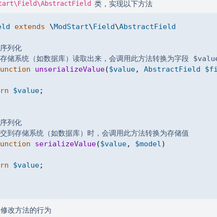
类，实现以下方法
tart\Field\AbstractField
eld
extends
\
ModStart
\
Field
\
AbstractField
值序列化
从存储系统（如数据库）读取出来，会调用此方法转换为字段 $valu
unction
unserializeValue
(
$value
,
AbstractField
$f
rn
$value
;
值序列化
据提交到存储系统（如数据库）时，会调用此方法转换为存储值
unction
serializeValue
(
$value
,
$model
)
rn
$value
;
的修改方法的行为