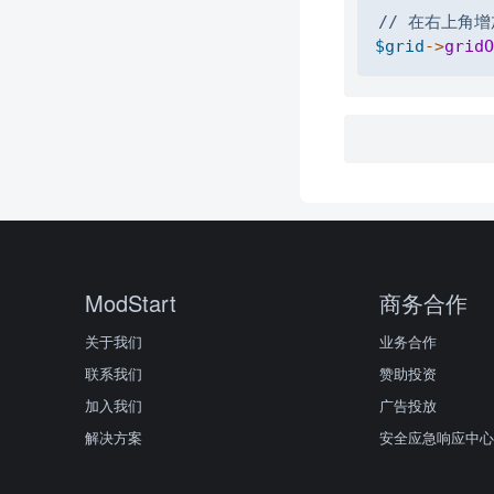
// 在右上角增
$grid
->
gridO
ModStart
商务合作
关于我们
业务合作
联系我们
赞助投资
加入我们
广告投放
解决方案
安全应急响应中心