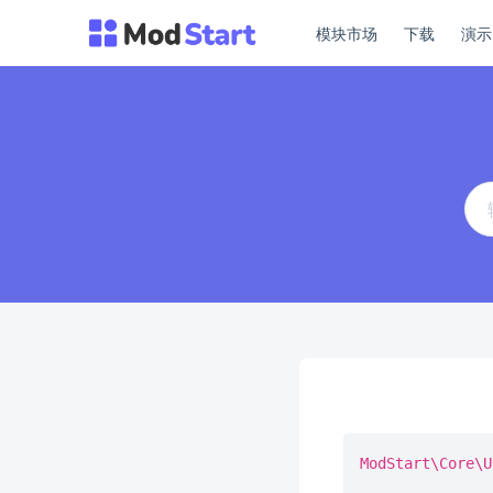
模块市场
下载
演
ModStart\Core\U