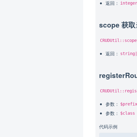
返回：
intege
scope 
CRUDUtil::scope
返回：
string
register
CRUDUtil::regis
参数：
$prefi
参数：
$class
代码示例