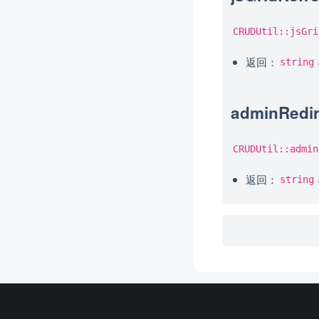
CRUDUtil::jsGri
返回：
string
adminRe
CRUDUtil::admin
返回：
string