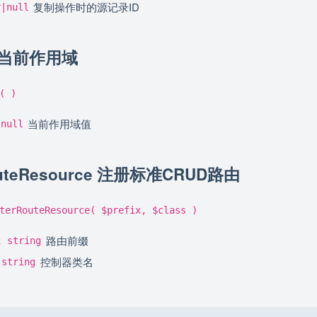
复制操作时的源记录ID
r|null
获取当前作用域
( )
当前作用域值
|null
RouteResource 注册标准CRUD路由
terRouteResource( $prefix, $class )
路由前缀
x
string
控制器类名
string