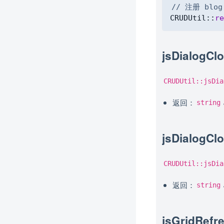
// 注册 blo
CRUDUtil
::
re
jsDialogC
CRUDUtil::jsDia
返回：
string
jsDialog
CRUDUtil::jsDia
返回：
string
jsGridRe