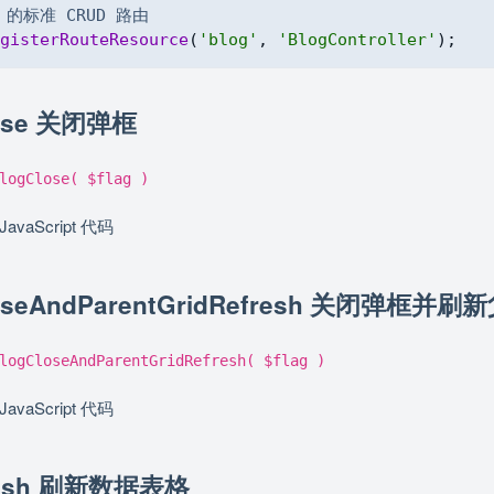
g 的标准 CRUD 路由
gisterRouteResource
(
'blog'
,
'BlogController'
)
;
lose 关闭弹框
logClose( $flag )
JavaScript 代码
CloseAndParentGridRefresh 关闭弹框并
logCloseAndParentGridRefresh( $flag )
JavaScript 代码
fresh 刷新数据表格