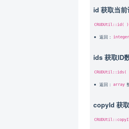
id 获取当前
CRUDUtil::id( )
返回：
intege
ids 获取ID
CRUDUtil::ids( 
返回：
array
copyId 获
CRUDUtil::copyI