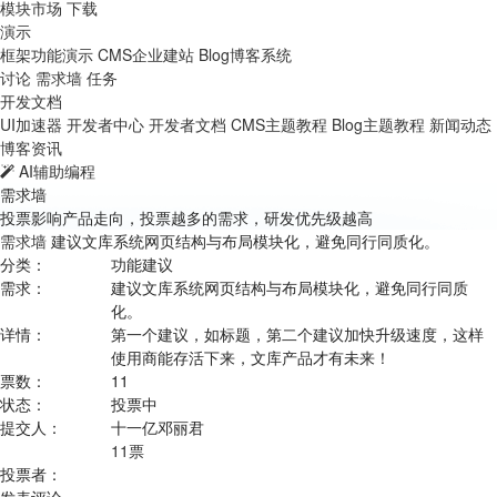
模块市场
下载
演示
框架功能演示
CMS企业建站
Blog博客系统
讨论
需求墙
任务
开发文档
UI加速器
开发者中心
开发者文档
CMS主题教程
Blog主题教程
新闻动态
博客资讯
AI辅助编程
需求墙
投票影响产品走向，投票越多的需求，研发优先级越高
需求墙
建议文库系统网页结构与布局模块化，避免同行同质化。
分类：
功能建议
需求：
建议文库系统网页结构与布局模块化，避免同行同质
化。
详情：
第一个建议，如标题，第二个建议加快升级速度，这样
使用商能存活下来，文库产品才有未来！
票数：
11
状态：
投票中
提交人：
十一亿邓丽君
11票
投票者：