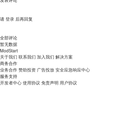
发表评论
请
登录
后再回复
全部评论
暂无数据
ModStart
关于我们
联系我们
加入我们
解决方案
商务合作
业务合作
赞助投资
广告投放
安全应急响应中心
服务支持
开发者中心
使用协议
免责声明
用户协议
ModStart
是一款基于 Laravel 的模块化开发框架，使用
Apache2.0
开源协议，免费且不限商业使用，目前被广泛应用于
各大行业。
陕ICP备20000530号-3
陕公网安备 61019002001890号
ICP增值电信业务许可证（陕B2-20220309）