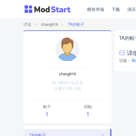
模块市场
下载
演
讨论
zhang616
TA的帖子
TA的帖
详
话题：
B
zhang616
第 105351 位会员
注册于
3年之前
帖子
回帖
1
1
TA的帖子