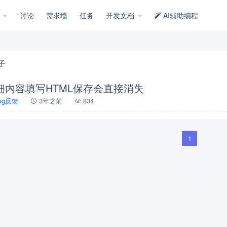
示
讨论
需求墙
任务
开发文档
AI辅助编程
子
细内容填写HTML保存会直接消失
ug反馈
3年之前
834
1