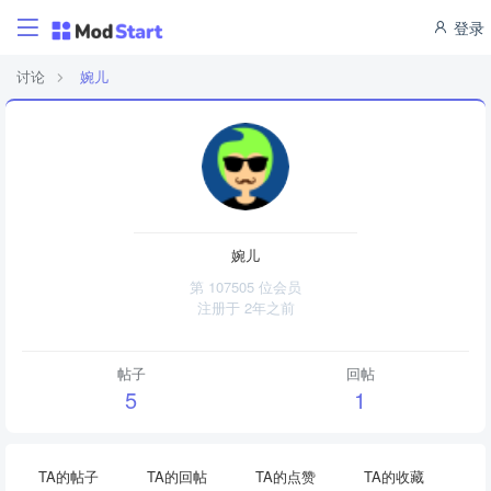
登录
讨论
婉儿
婉儿
第 107505 位会员
注册于
2年之前
帖子
回帖
5
1
TA的帖子
TA的回帖
TA的点赞
TA的收藏