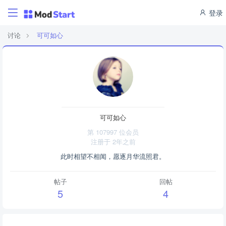
登录
讨论
可可如心
可可如心
第 107997 位会员
注册于
2年之前
此时相望不相闻，愿逐月华流照君。
帖子
回帖
5
4