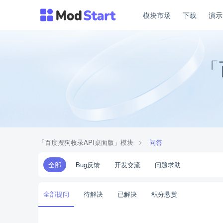
模块市场
下载
演
「
「百度搜狗收录API桌面版」模块
问答
全部
Bug反馈
开发交流
问题求助
全部提问
待解决
已解决
积分悬赏