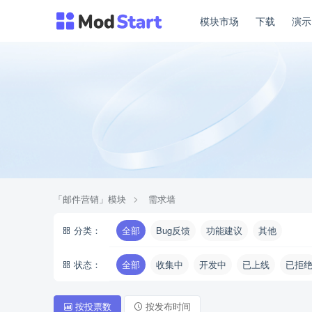
模块市场
下载
演
「邮件营销」模块
需求墙
分类：
全部
Bug反馈
功能建议
其他
状态：
全部
收集中
开发中
已上线
已拒
按投票数
按发布时间