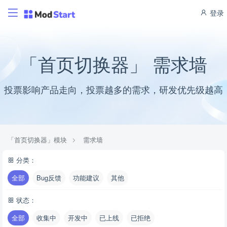
登录
「首页切换器」 需求墙
投票影响产品走向，投票越多的需求，研发优先级越高
「首页切换器」模块
需求墙
分类：
全部
Bug反馈
功能建议
其他
状态：
全部
收集中
开发中
已上线
已拒绝