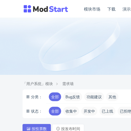
模块市场
下载
演
「用户系统」模块
需求墙
分类：
全部
Bug反馈
功能建议
其他
状态：
全部
收集中
开发中
已上线
已拒
按投票数
按发布时间