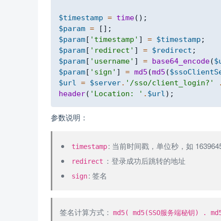
$timestamp
=
time
(
)
;
$param
=
[
]
;
$param
[
'timestamp'
]
=
$timestamp
;
$param
[
'redirect'
]
=
$redirect
;
$param
[
'username'
]
=
base64_encode
(
$
$param
[
'sign'
]
=
md5
(
md5
(
$ssoClientS
$url
=
$server
.
'/sso/client_login?'
header
(
'Location: '
.
$url
)
;
参数说明：
: 当前时间戳，单位秒，如 1639645
timestamp
：登录成功后跳转的地址
redirect
: 签名
sign
签名计算方式：
md5( md5(SSO服务端秘钥) . md5($