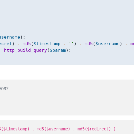
username
)
;
ecret
)
.
md5
(
$timestamp
.
''
)
.
md5
(
$username
)
.
m
.
http_build_query
(
$param
)
;
067
timestamp) . md5($username) . md5($redirect) )