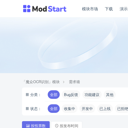
模块市场
下载
演
「魔众OCR识别」模块
需求墙
分类：
全部
Bug反馈
功能建议
其他
状态：
全部
收集中
开发中
已上线
已拒
按投票数
按发布时间