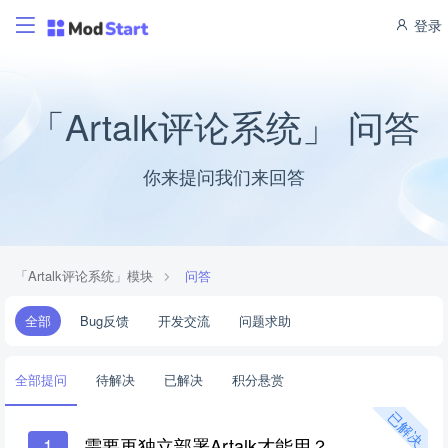
登录
「Artalk评论系统」 问答
你来提问我们来回答
「Artalk评论系统」模块
问答
全部
Bug反馈
开发交流
问题求助
全部提问
待解决
已解决
积分悬赏
已解决
1
需要再独立部署Artalk才能用？