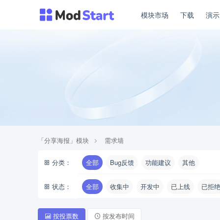
模块市场
下载
演
「分享海报」模块
需求墙
分类：
全部
Bug反馈
功能建议
其他
状态：
全部
收集中
开发中
已上线
已拒
按投票数
按发布时间