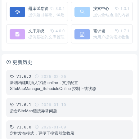
题库试卷管
3.0.4
搜索中心
1.3.1
理
提供题目基础、试卷
提供全站通用的内容
管理功能
搜索中心
文库系统
4.0.0
需求墙
1.7.1
提供基础的文库管理
为用户提供需求收集
系统
的功能
更新历史
V1.6.2
2026-02-26
新增构建时插入字段 online，支持配置
SiteMapManager_ScheduleOnline 控制上线状态
V1.6.1
2026-01-10
后台SiteMap链接异常问题
V1.6.0
2026-01-09
定时发布模式，更便于搜索引擎收录