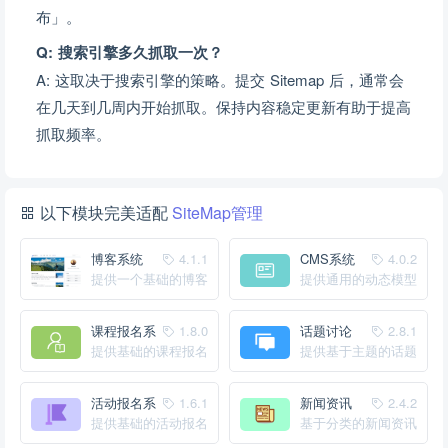
布」。
Q: 搜索引擎多久抓取一次？
A: 这取决于搜索引擎的策略。提交 Sitemap 后，通常会
在几天到几周内开始抓取。保持内容稳定更新有助于提高
抓取频率。
以下模块完美适配
SiteMap管理
博客系统
4.1.1
CMS系统
4.0.2
提供一个基础的博客
提供通用的动态模型
系统
内容管理系统
课程报名系
1.8.0
话题讨论
2.8.1
统
提供基础的课程报名
提供基于主题的话题
管理系统
分类讨论功能
活动报名系
1.6.1
新闻资讯
2.4.2
统
提供基础的活动报名
基于分类的新闻资讯
系统
内容管理