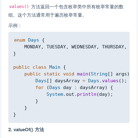
方法返回一个包含枚举类中所有枚举常量的数
values()
组。这个方法通常用于遍历枚举常量。
示例：
Copy
enum
Days
{
    MONDAY
,
 TUESDAY
,
 WEDNESDAY
,
 THURSDAY
,
 FRI
}
public
class
Main
{
public
static
void
main
(
String
[
]
 args
)
{
Days
[
]
 daysArray 
=
Days
.
values
(
)
;
for
(
Days
 day 
:
 daysArray
)
{
System
.
out
.
println
(
day
)
;
}
}
}
2. valueOf() 方法