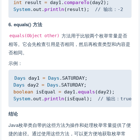
int
 result 
=
 day1
.
compareTo
(
day2
)
;
System
.
out
.
println
(
result
)
;
// 输出：-2
6. equals() 方法
方法用于比较两个枚举常量是否
equals(Object other)
相等。它会先检查引用是否相同，然后再检查类型和内容是
否相同。
示例：
Copy
Days
 day1 
=
Days
.
SATURDAY
;
Days
 day2 
=
Days
.
SATURDAY
;
boolean
 isEqual 
=
 day1
.
equals
(
day2
)
;
System
.
out
.
println
(
isEqual
)
;
// 输出：true
结论
Java枚举类自带的这些方法为操作和处理枚举常量提供了便
捷的途径。通过使用这些方法，可以更方便地获取枚举常