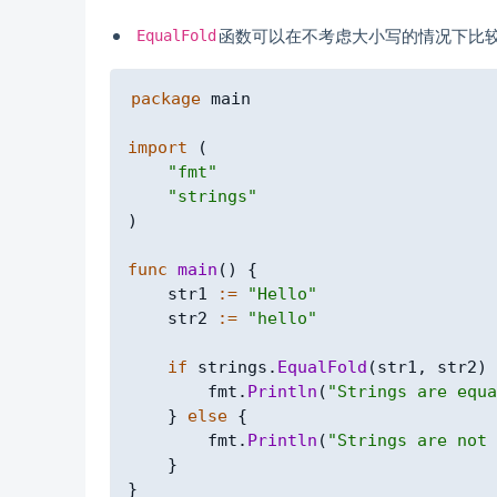
函数可以在不考虑大小写的情况下比
EqualFold
package
 main

import
(
"fmt"
"strings"
)
func
main
(
)
{
    str1 
:=
"Hello"
    str2 
:=
"hello"
if
 strings
.
EqualFold
(
str1
,
 str2
)
        fmt
.
Println
(
"Strings are equa
}
else
{
        fmt
.
Println
(
"Strings are not 
}
}