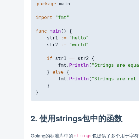
package
 main

import
"fmt"
func
main
(
)
{
    str1 
:=
"hello"
    str2 
:=
"world"
if
 str1 
==
 str2 
{
        fmt
.
Println
(
"Strings are equa
}
else
{
        fmt
.
Println
(
"Strings are not 
}
}
2. 使用strings包中的函数
Golang的标准库中的
包提供了多个用于字符
strings