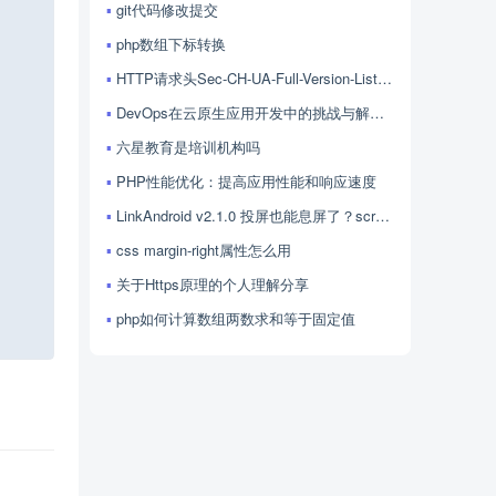
Copy
git代码修改提交
php数组下标转换
HTTP请求头Sec-CH-UA-Full-Version-List的用法
DevOps在云原生应用开发中的挑战与解决方案探讨
六星教育是培训机构吗
PHP性能优化：提高应用性能和响应速度
LinkAndroid v2.1.0 投屏也能息屏了？scrcpy 4.1 加持，LinkAndroid 让屏幕控制更随心
css margin-right属性怎么用
关于Https原理的个人理解分享
php如何计算数组两数求和等于固定值