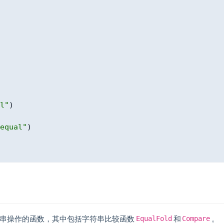
l"
)
equal"
)
串操作的函数，其中包括字符串比较函数
和
。
EqualFold
Compare