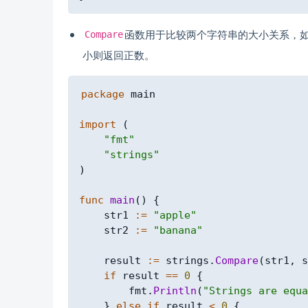
函数用于比较两个字符串的大小关系，
Compare
小则返回正数。
package
 main

import
(
"fmt"
"strings"
)
func
main
(
)
{
    str1 
:=
"apple"
    str2 
:=
"banana"
    result 
:=
 strings
.
Compare
(
str1
,
 s
if
 result 
==
0
{
        fmt
.
Println
(
"Strings are equa
}
else
if
 result 
<
0
{