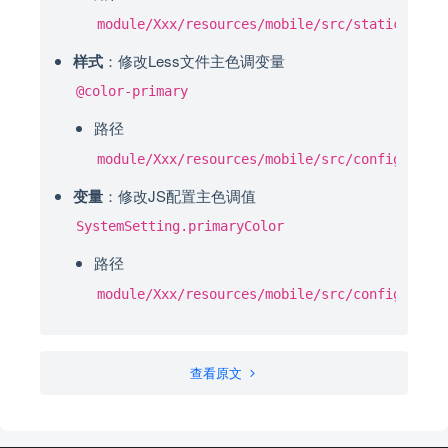
module/Xxx/resources/mobile/src/static/imag
样式
：修改Less文件主色调变量
@color-primary
路径
module/Xxx/resources/mobile/src/config/them
变量
：修改JS配置主色调值
SystemSetting.primaryColor
路径
module/Xxx/resources/mobile/src/config/sett
查看原文