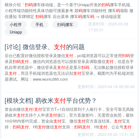
模块介绍「
扫
码
挪车移动端」是一个基于Uniapp开发的
扫
码
挪车手机端、
小程序端功能特性具体功能可搜索参考 燚
码
挪车功能特性 挪车
码
领取 微
信通知 车牌绑定
扫
码
挪车 后台菜单 挪车
码
挪车
码
→ 移动端设置
更新时间：2025-03-28
小程序
手机
扫码挪车
17:20:31
Uniapp
[讨论] 微信登录、
支付
的问题
后台已配置好微信授权登录及微信
支付
，pc端浏览器可以正常使用
扫
码
登
录及
扫
码
支付
，微信内浏览器也可以授权登录及调取微信
支付
，但是在手
机自带浏览器中，微信登录及
支付
还是显示
扫
码
，无法唤起微信授权登录
及
支付
，而且手机端浏览器也无法识别
支付
宝登录。截图均为手机端浏览
器测试。网址：www.wuniu360.com
更新时间：2023-04-18 09:56:49
[模块文档] 易收米
支付
平台优势？
资金由微信
支付
/
支付
宝官方T+1自动结算到个人银行卡，安全可靠无风险
易收米
支付
支持个人申请
支付
接口，官方直接签约，无需营业执照，最快
10分钟内签约完成，资金由
支付
宝、微信
支付
官方直连结算。
支付
宝支
持：
扫
码
支付
、H5
支付
微信
支付
支持：
扫
码
支付
、H5
支付
、公众号
支付
更新时间：2023-05-22 13:51:02