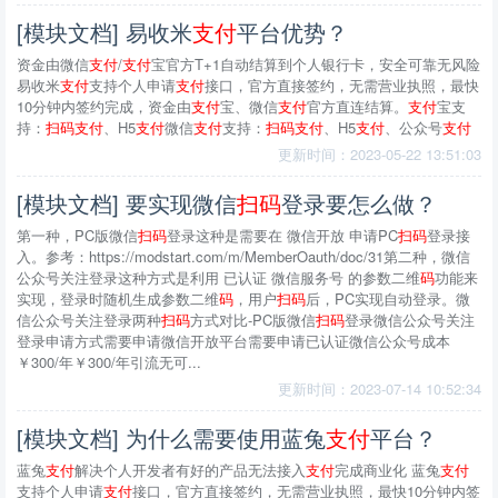
[模块文档] 易收米
支付
平台优势？
资金由微信
支付
/
支付
宝官方T+1自动结算到个人银行卡，安全可靠无风险
易收米
支付
支持个人申请
支付
接口，官方直接签约，无需营业执照，最快
10分钟内签约完成，资金由
支付
宝、微信
支付
官方直连结算。
支付
宝支
持：
扫
码
支付
、H5
支付
微信
支付
支持：
扫
码
支付
、H5
支付
、公众号
支付
更新时间：2023-05-22 13:51:03
[模块文档] 要实现微信
扫
码
登录要怎么做？
第一种，PC版微信
扫
码
登录这种是需要在 微信开放 申请PC
扫
码
登录接
入。参考：https://modstart.com/m/MemberOauth/doc/31第二种，微信
公众号关注登录这种方式是利用 已认证 微信服务号 的参数二维
码
功能来
实现，登录时随机生成参数二维
码
，用户
扫
码
后，PC实现自动登录。微
信公众号关注登录两种
扫
码
方式对比-PC版微信
扫
码
登录微信公众号关注
登录申请方式需要申请微信开放平台需要申请已认证微信公众号成本
￥300/年￥300/年引流无可...
更新时间：2023-07-14 10:52:34
[模块文档] 为什么需要使用蓝兔
支付
平台？
蓝兔
支付
解决个人开发者有好的产品无法接入
支付
完成商业化 蓝兔
支付
支持个人申请
支付
接口，官方直接签约，无需营业执照，最快10分钟内签