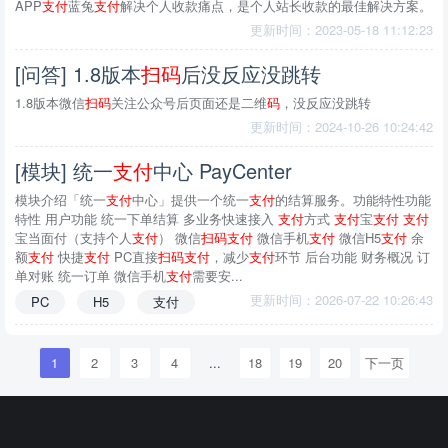
APP
支付
蓝兔
支付
解决个人收款痛点，是个人站长收款的最佳解决方案。
更新时间：2023-05-18 11:12:23
[问答] 1.8版本
扫
码
后没反应没跳转
1.8版本微信
扫
码
关注公众号后页面还是二维
码
，没反应没跳转
更新时间：2024-10-26 10:24:42
[模块] 统一
支付
中心 PayCenter
模块介绍「统一
支付
中心」提供一个统一
支付
的结算服务。功能特性功能
特性 用户功能 统一下单结算 多业务快速接入
支付
方式
支付
宝
支付
支付
宝当面付（支持个人
支付
） 微信
扫
码
支付
微信手机
支付
微信H5
支付
余
额
支付
快捷
支付
PC直接
扫
码
支付
，减少
支付
环节 后台功能 财务概况 订
单对账 统一订单 微信手机
支付
需要安...
更新时间：2026-07-22 10:26:43
PC
H5
支付
1
2
3
4
...
18
19
20
下一页