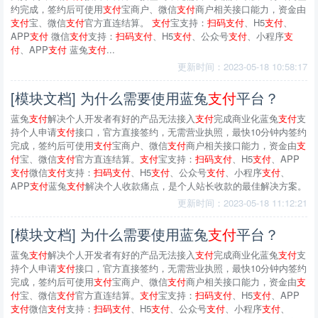
约完成，签约后可使用
支付
宝商户、微信
支付
商户相关接口能力，资金由
支付
宝、微信
支付
官方直连结算。
支付
宝支持：
扫
码
支付
、H5
支付
、
APP
支付
微信
支付
支持：
扫
码
支付
、H5
支付
、公众号
支付
、小程序
支
付
、APP
支付
蓝兔
支付
...
更新时间：2023-05-18 10:58:17
[模块文档] 为什么需要使用蓝兔
支付
平台？
蓝兔
支付
解决个人开发者有好的产品无法接入
支付
完成商业化蓝兔
支付
支
持个人申请
支付
接口，官方直接签约，无需营业执照，最快10分钟内签约
完成，签约后可使用
支付
宝商户、微信
支付
商户相关接口能力，资金由
支
付
宝、微信
支付
官方直连结算。
支付
宝支持：
扫
码
支付
、H5
支付
、APP
支付
微信
支付
支持：
扫
码
支付
、H5
支付
、公众号
支付
、小程序
支付
、
APP
支付
蓝兔
支付
解决个人收款痛点，是个人站长收款的最佳解决方案。
更新时间：2023-05-18 11:12:21
[模块文档] 为什么需要使用蓝兔
支付
平台？
蓝兔
支付
解决个人开发者有好的产品无法接入
支付
完成商业化蓝兔
支付
支
持个人申请
支付
接口，官方直接签约，无需营业执照，最快10分钟内签约
完成，签约后可使用
支付
宝商户、微信
支付
商户相关接口能力，资金由
支
付
宝、微信
支付
官方直连结算。
支付
宝支持：
扫
码
支付
、H5
支付
、APP
支付
微信
支付
支持：
扫
码
支付
、H5
支付
、公众号
支付
、小程序
支付
、