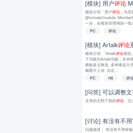
[模块] 用户
评论
M
模块介绍「用户
评论
」为页
@include('module::Memb
一步，在模块管理增加一组业务，
PC
评论
[模块] Artalk
评论
系
模块介绍 「Artalk
评论
系统」
下功能为Artalk功能，非
模板多元推送: 多种推送方
截图片上传: 自定...
PC
H5
评
[问答] 可以调整
文库的文档下面的
评论
，怎
[讨论] 有没有不
问题描述： 有没有不用审核