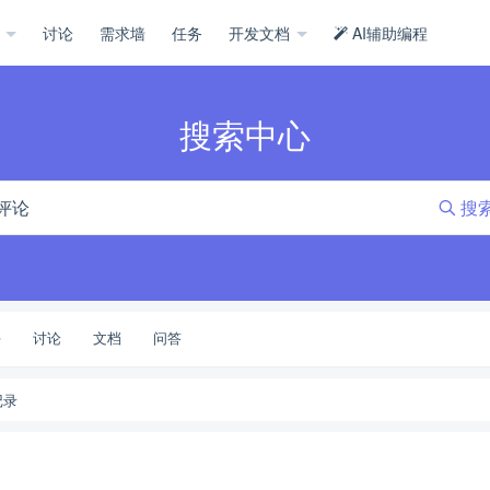
示
讨论
需求墙
任务
开发文档
AI辅助编程
搜索中心
搜
块
讨论
文档
问答
记录