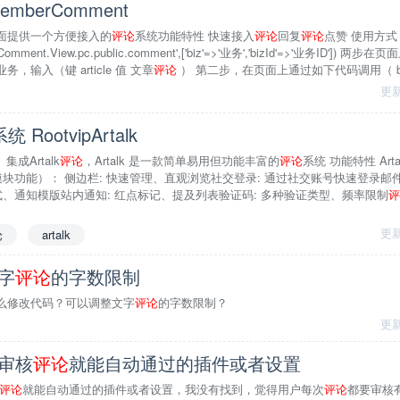
emberComment
面提供一个方便接入的
评论
系统功能特性 快速接入
评论
回复
评论
点赞 使用方式
erComment.View.pc.public.comment',['biz'=>'业务','bizId'=>'业务ID'])
输入（键 article 值 文章
评论
） 第二步，在页面上通过如下代码调用（ bizI
更新
统 RootvipArtalk
集成Artalk
评论
，Artalk 是一款简单易用但功能丰富的
评论
系统 功能特性 Ar
本模块功能）： 侧边栏: 快速管理、直观浏览社交登录: 通过社交账号快速登录邮
式、通知模版站内通知: 红点标记、提及列表验证码: 多种验证类型、频率限制
评
更新
论
artalk
文字
评论
的字数限制
么修改代码？可以调整文字
评论
的字数限制？
更新
用审核
评论
就能自动通过的插件或者设置
评论
就能自动通过的插件或者设置，我没有找到，觉得用户每次
评论
都要审核有