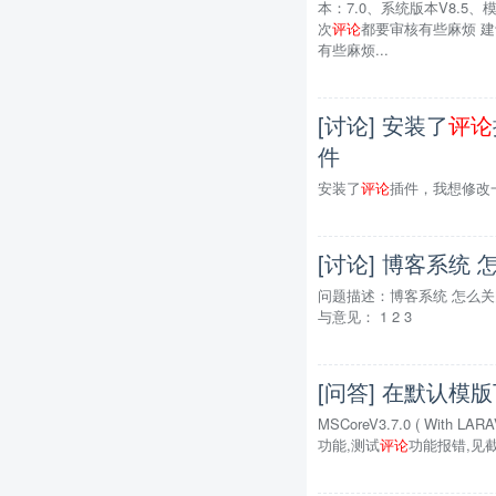
本：7.0、系统版本V8.5
次
评论
都要审核有些麻烦 建
有些麻烦...
[讨论] 安装了
评论
件
安装了
评论
插件，我想修改
[讨论] 博客系统 
问题描述：博客系统 怎么关
与意见： 1 2 3
[问答] 在默认模
MSCoreV3.7.0 ( With
功能,测试
评论
功能报错,见截图 @in