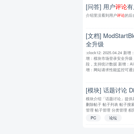
[问答] 用户
评论
有
介绍里没看到用户
评论
的后
[文档] ModStar
全升级
:clock12: 2025.04
增：模块市场登录安全升级 新增
段，支持统计数据 新增：A
增：网站请求性能监控可通过 MO
[模块] 话题讨论 Di
模块介绍「话题讨论」提供
删除帖子 帖子列表 帖子搜索
管理 帖子管理 分类管理 权限
PC
论坛