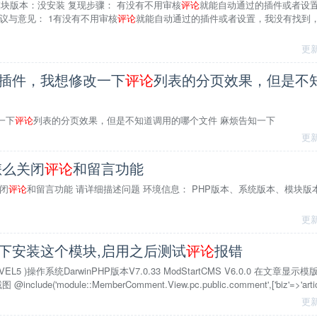
、模块版本：没安装 复现步骤： 有没有不用审核
评论
就能自动通过的插件或者设
议与意见： 1有没有不用审核
评论
就能自动通过的插件或者设置，我没有找到
更新
插件，我想修改一下
评论
列表的分页效果，但是不
一下
评论
列表的分页效果，但是不知道调用的哪个文件 麻烦告知一下
更新
怎么关闭
评论
和留言功能
闭
评论
和留言功能 请详细描述问题 环境信息： PHP版本、系统版本、模块版本等 
更新
版下安装这个模块,启用之后测试
评论
报错
 LARAVEL5 )操作系统DarwinPHP版本V7.0.33 ModStartCMS V6.0.0 在
clude('module::MemberComment.View.pc.public.comment',['biz'=>'article',
更新