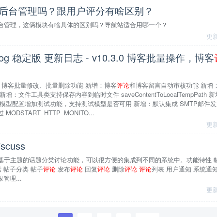
后台管理吗？跟用户评分有啥区别？
台管理，这俩模块有啥具体的区别吗？导航站适合用哪一个？
更新
tBlog 稳定版 更新日志 - v10.3.0 博客批量操作，博客
.24 新增：博客批量修改、批量删除功能 新增：博客
评论
和博客留言自动审核功能 新增
：文件工具类支持保存内容到临时文件 saveContentToLocalTempPath
I模型配置增加测试功能，支持测试模型是否可用 新增：默认集成 SMTP邮件发
DSTART_HTTP_MONITO...
更新
scuss
基于主题的话题分类讨论功能，可以很方便的集成到不同的系统中。功能特性 帖
 帖子分类 帖子
评论
发布
评论
回复
评论
删除
评论
评论
列表 用户通知 系统通
管理...
更新