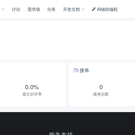
示
讨论
需求墙
任务
开发文档
AI辅助编程
接单
0.0%
0
雇主好评率
接单总数
服务支持