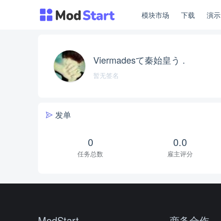
模块市场
下载
演
Viermadesて秦始皇う .
暂无签名
发单
0
0.0
任务总数
雇主评分
ModStart
商务合作