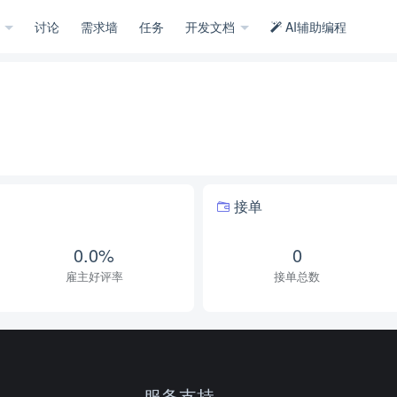
示
讨论
需求墙
任务
开发文档
AI辅助编程
接单
0.0%
0
雇主好评率
接单总数
服务支持