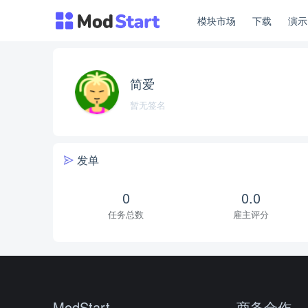
模块市场
下载
演
简爱
暂无签名
发单
0
0.0
任务总数
雇主评分
ModStart
商务合作