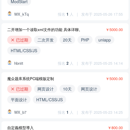
ModStart
WX_kTq
报名
1
人
|
发布于 2025-05-26 17:55
二开增加一个读取xml文件的功能 具体详聊。
￥5000.00
已过期
二次开发
20天
PHP
uniapp
HTML/CSS/JS
hbniit
报名
2
人
|
发布于 2025-05-25 14:14
魔众题库系统PC端模版定制
￥5000.00
已过期
网页设计
10天
网页设计
平面设计
HTML/CSS/JS
WX_b7
报名
1
人
|
发布于 2025-05-23 14:25
自定義模型導入
￥800.00