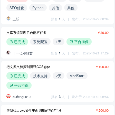
SEO优化
Python
其他
其他
王跃
报名
1
人
|
发布于 2025-10-29 00:34
文库系统管理后台配置任务
￥30.00
已完成
系统配置
1天
平台担保
十一亿邓丽君
报名
1
人
|
发布于 2025-10-21 17:29
把文库文档搬到腾讯COS存储
￥100.00
已完成
技术支持
2天
ModStart
平台担保
suifeng2010
报名
3
人
|
发布于 2025-10-13 08:54
帮我找出exe插件里面调用的功能字段
￥200.00