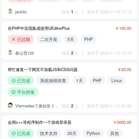
jacklin
报名
1
人
|
发布于 2024-11-15 17:13
在PHP中实现集成使用UEditorPlus
￥100.00
已过期
二次开发
5天
PHP
春山雪123
报名
2
人
|
发布于 2024-11-13 12:15
帮忙修复一下网页不加载JS和CSS问题
￥20.00
已完成
系统报错排查
1天
PHP
Linux
平台担保
Viermadesて秦始皇う .
报名
2
人
|
发布于 2024-11-11 01:43
会用c++等程序制作一个游戏登录器
￥5000.00
已完成
技术支持
30天
Python
其他