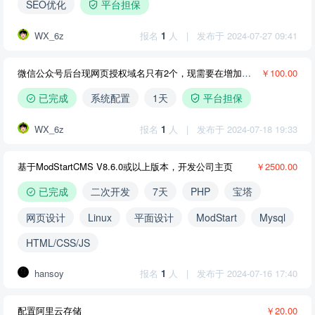
SEO优化
平台担保
WX_6z
报名
1
人
|
发布于 2024-07-27 09:41
微信公众号后台现网页授权域名只有2个，现需要在增加2个域名，请帮技术帮忙。
￥100.00
已完成
系统配置
1天
平台担保
WX_6z
报名
1
人
|
发布于 2024-07-18 19:33
基于ModStartCMS V8.6.0或以上版本，开发公司主页
￥2500.00
已完成
二次开发
7天
PHP
宝塔
网页设计
Linux
平面设计
ModStart
Mysql
HTML/CSS/JS
hansoy
报名
1
人
|
发布于 2024-07-16 17:40
配置阿里云存储
￥20.00