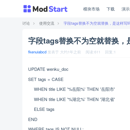
模块市场
下载
演
讨论
使用交流
字段tags替换不为空就替换，是这样写
字段tags替换不为空就替换
fkenuiabcd
发表于
大约1年之前
阅读:
611
回复:
1
UPDATE wenku_doc
SET tags = CASE
WHEN title LIKE '%岳阳%' THEN '岳阳市'
WHEN title LIKE '%湖北%' THEN '湖北省'
ELSE tags
END
WHERE tags IS NOT NULL;