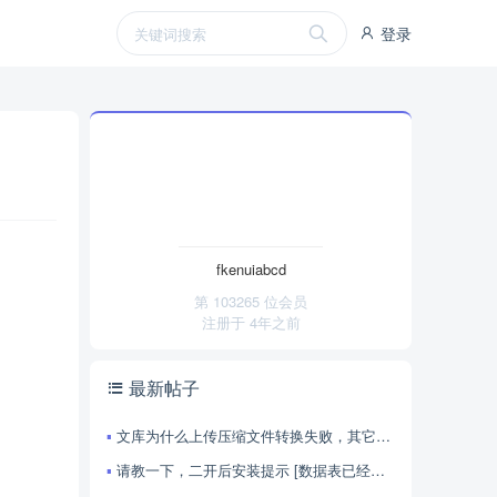
登录
fkenuiabcd
第 103265 位会员
注册于
4年之前
最新帖子
文库为什么上传压缩文件转换失败，其它文件正常。是什么问题。
请教一下，二开后安装提示 [数据表已经存在，您之前应该有安装过本系统，继续安装请选择清空现有数据]