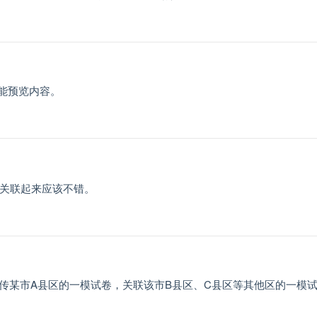
不能预览内容。
档关联起来应该不错。
上传某市A县区的一模试卷，关联该市B县区、C县区等其他区的一模