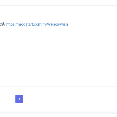
求墙
https://modstart.com/m/Wenku/wish
1