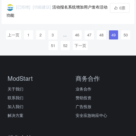
[已拒绝]
[功能建议]
活动报名系统增加用户发布活动
0票
功能
上一页
1
2
3
...
46
47
48
49
50
51
52
下一页
ModStart
商务合作
关于我们
业务合作
联系我们
赞助投资
加入我们
广告投放
解决方案
安全应急响应中心