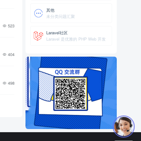
其他
未分类问题汇聚
523
Laravel社区
Laravel 是优雅的 PHP Web 开发
框架。具有高效、简洁、富于表达
力等优点。采用 MVC 设计，是崇
404
尚开发效率的全栈框架。是最受关
注的 PHP 框架。
498