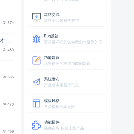
建站交流
建站不容忽视的关键
374
Bug反馈
代码里面怎么有这种第三方不稳定的cdn，首次上传图片一直在等待这个js加载完成才上传文件
请尽量详细的告知我们您遇到的问
题
460
功能建议
尽量详细的表述功能的建议
555
系统发布
产品版本更新等讯息
模板风格
470
各类模板分享无限
功能插件
插件市场 快速上线产品
499