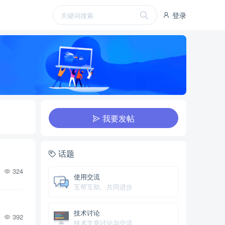
登录
我要发帖
话题
324
使用交流
互帮互助、共同进步
技术讨论
392
技术文章讨论与交流