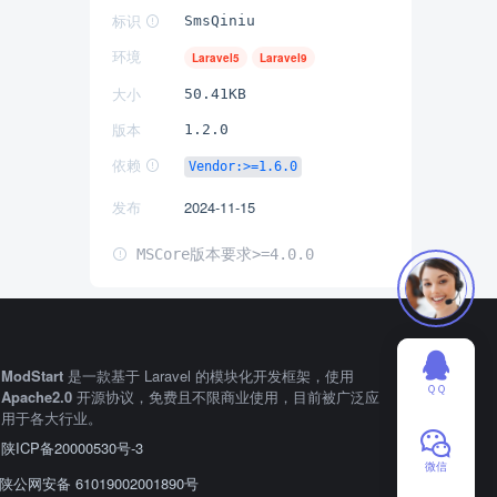
标识
SmsQiniu
环境
Laravel5
Laravel9
大小
50.41KB
版本
1.2.0
依赖
Vendor:>=1.6.0
发布
2024-11-15
MSCore版本要求>=4.0.0
ModStart
是一款基于 Laravel 的模块化开发框架，使用
ＱＱ
Apache2.0
开源协议，免费且不限商业使用，目前被广泛应
用于各大行业。
陕ICP备20000530号-3
微信
陕公网安备 61019002001890号