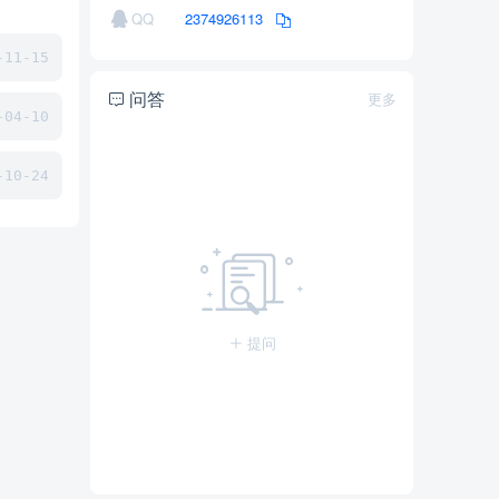
QQ
2374926113
11-15
问答
更多
04-10
10-24
提问