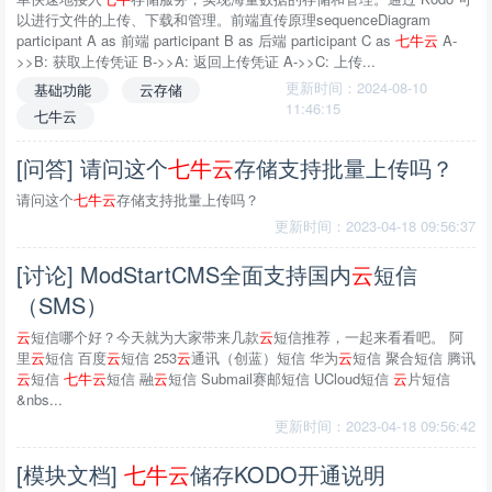
以进行文件的上传、下载和管理。前端直传原理sequenceDiagram
participant A as 前端 participant B as 后端 participant C as
七
牛
云
A-
>>B: 获取上传凭证 B->>A: 返回上传凭证 A->>C: 上传...
更新时间：2024-08-10
基础功能
云存储
11:46:15
七牛云
[问答] 请问这个
七
牛
云
存储支持批量上传吗？
请问这个
七
牛
云
存储支持批量上传吗？
更新时间：2023-04-18 09:56:37
[讨论] ModStartCMS全面支持国内
云
短信
（SMS）
云
短信哪个好？今天就为大家带来几款
云
短信推荐，一起来看看吧。 阿
里
云
短信 百度
云
短信 253
云
通讯（创蓝）短信 华为
云
短信 聚合短信 腾讯
云
短信
七
牛
云
短信 融
云
短信 Submail赛邮短信 UCloud短信
云
片短信
&nbs...
更新时间：2023-04-18 09:56:42
[模块文档]
七
牛
云
储存KODO开通说明