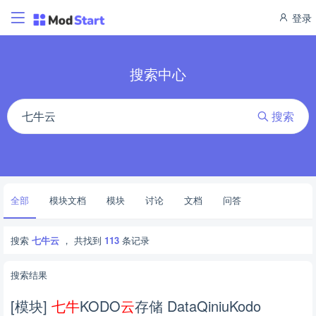
登录
搜索中心
搜索
全部
模块文档
模块
讨论
文档
问答
搜索
七牛云
， 共找到
113
条记录
搜索结果
[模块]
七
牛
KODO
云
存储 DataQiniuKodo