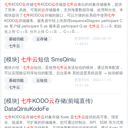
七
牛
KODO
云
存储
七
牛
KODO
云
存储是
七
牛
云
推出的对象存储服务，提供
了简单、高效、可靠的
云
存储服务，支持海量数据存储、处理和分发。本
模块提供了
七
牛
KODO
云
存储的接口，可以方便的在系统中使用
七
牛
KODO
云
存储服务。服务器中转上传原理sequenceDiagram participant C
as 客户端 participant S as 服务器 participant Q as
七
牛
云
C->>S: 初始
化上传 C->>S: 分片上传 C->>S: ... C->>S:...
更新时间：2024-08-10
基础功能
云存储
11:25:51
七牛云
[模块]
七
牛
云
短信 SmsQiniu
模块介绍「
七
牛
云
短信」是使用
七
牛
云
发送短信的模块，通过简单配置，
可以实现验证码等短信的配置。后台菜单 系统设置系统设置 → 短信邮箱
更新时间：2024-11-15
基础功能
云短信
14:51:34
七牛云
[模块]
七
牛
KODO
云
存储(前端直传)
DataQiniuKodoFe
七
牛
KODO
云
存储
七
牛
云
对象存储 Kodo 是
七
牛
云
提供的高可靠、强安
全、低成本、可扩展的存储服务。您可通过控制台、API、SDK 等方式简
单快速地接入
七
牛
存储服务，实现海量数据的存储和管理。通过 Kodo 可