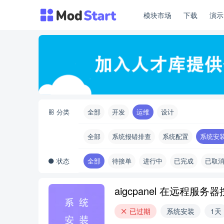
模块市场
下载
演
分类
全部
开发
运维
设计
全部
系统报错排查
系统配置
系统安
状态
全部
待接单
进行中
已完成
已取
aigcpanel 在远程
已过期
系统安装
1天